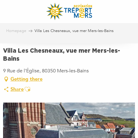
Aller
au
contenu
principal
Homepage
Villa Les Chesneaux, vue mer Mers-les-Bains
Villa Les Chesneaux, vue mer Mers-les-
Bains
9 Rue de l'Église, 80350 Mers-les-Bains
Getting there
Ajouter aux favoris
Share