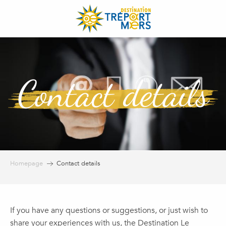
Aller
au
contenu
principal
Contact details
Homepage
Contact details
If you have any questions or suggestions, or just wish to
share your experiences with us, the Destination Le