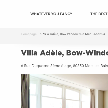
Aller
au
WHATEVER YOU FANCY
THE DEST
contenu
principal
Homepage
Villa Adèle, Bow-Window vue Mer - Appt 04
Villa Adèle, Bow-Wind
6 Rue Duquesne 3ème étage, 80350 Mers-les-Bain