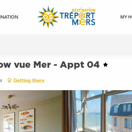
INATION
MY H
ow vue Mer - Appt 04
s
Getting there