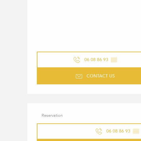
06 08 86 93
▒▒
CONTACT US
Reservation
06 08 86 93
▒▒