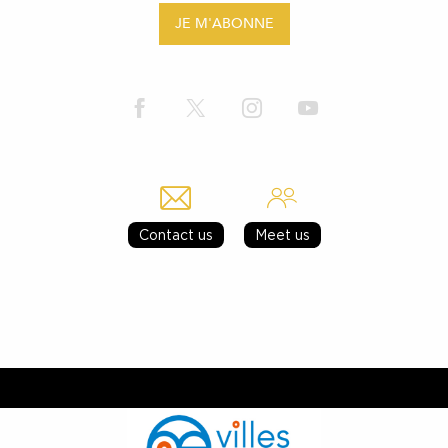
JE M'ABONNE
Contact us
Meet us