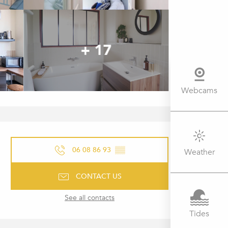
+ 17
Webcams
OPENING HOURS & CONTACT 
06 08 86 93
▒▒
Weather
CONTACT US
See all contacts
Tides