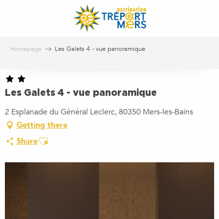
Aller
au
contenu
principal
Homepage
Les Galets 4 - vue panoramique
Les Galets 4 - vue panoramique
2 Esplanade du Général Leclerc, 80350 Mers-les-Bains
Getting there
Ajouter aux favoris
Share