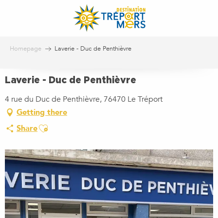
Aller
au
contenu
principal
Homepage
Laverie - Duc de Penthièvre
Laverie - Duc de Penthièvre
4 rue du Duc de Penthièvre, 76470 Le Tréport
Getting there
Ajouter aux favoris
Share