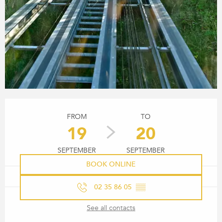
OPENING HOURS & CONTACT
FROM
TO
19
20
SEPTEMBER
SEPTEMBER
BOOK ONLINE
02 35 86 05
▒▒
See all contacts