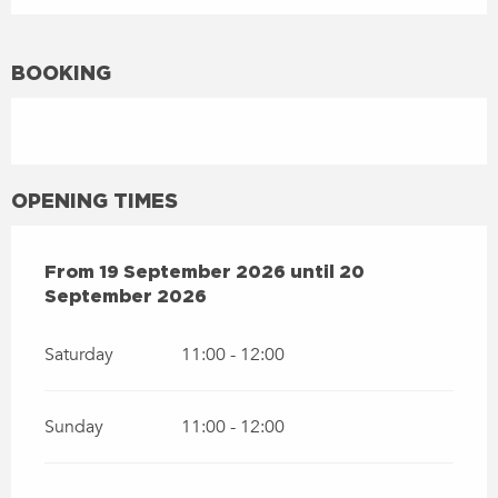
BOOKING
OPENING TIMES
FROM
19 SEPTEMBER 2026
UNTIL
20 SEPTEMBER 20
From
19 September 2026
until
20
September 2026
Saturday
11:00 - 12:00
Sunday
11:00 - 12:00