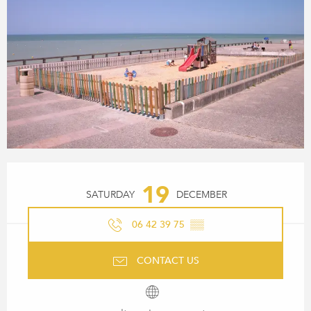
OPENING HOURS & CONTACT
19
SATURDAY
DECEMBER
06 42 39 75
▒▒
CONTACT US