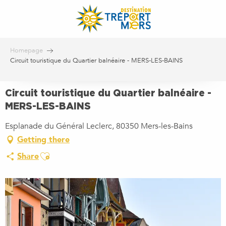
Aller
au
contenu
principal
Homepage
Circuit touristique du Quartier balnéaire - MERS-LES-BAINS
Circuit touristique du Quartier balnéaire -
MERS-LES-BAINS
Esplanade du Général Leclerc, 80350 Mers-les-Bains
Getting there
Ajouter aux favoris
Share