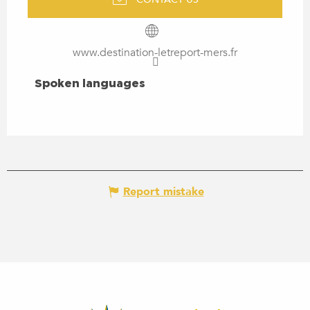
www.destination-letreport-mers.fr
SPOKEN LANGUAGES
Spoken languages
Report mistake