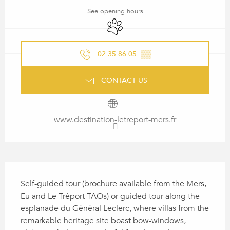
See opening hours
Animals accepted
02 35 86 05
▒▒
CONTACT US
www.destination-letreport-mers.fr
DESCRIPTION
Self-guided tour (brochure available from the Mers, 
Eu and Le Tréport TAOs) or guided tour along the 
esplanade du Général Leclerc, where villas from the 
remarkable heritage site boast bow-windows, 