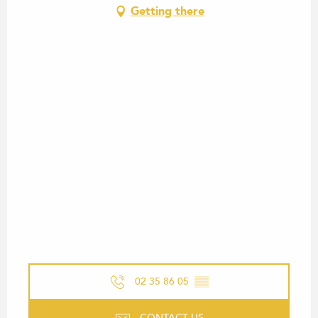
Getting there
02 35 86 05
▒▒
CONTACT US